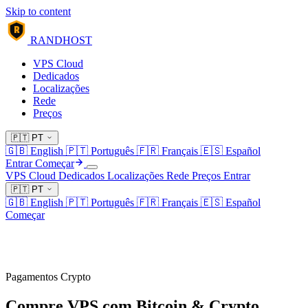
Skip to content
R
RANDHOST
VPS Cloud
Dedicados
Localizações
Rede
Preços
🇵🇹
PT
🇬🇧
English
🇵🇹
Português
🇫🇷
Français
🇪🇸
Español
Entrar
Começar
VPS Cloud
Dedicados
Localizações
Rede
Preços
Entrar
🇵🇹
PT
🇬🇧
English
🇵🇹
Português
🇫🇷
Français
🇪🇸
Español
Começar
Pagamentos Crypto
Compre VPS com
Bitcoin & Crypto