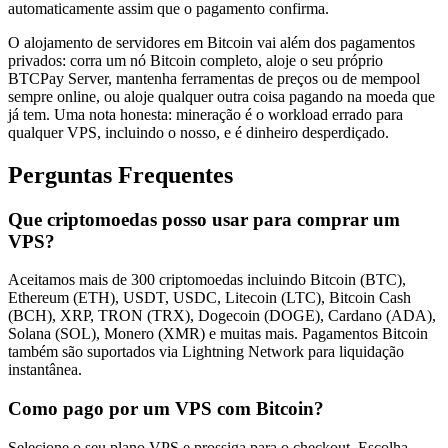
automaticamente assim que o pagamento confirma.
O alojamento de servidores em Bitcoin vai além dos pagamentos
privados: corra um nó Bitcoin completo, aloje o seu próprio
BTCPay Server, mantenha ferramentas de preços ou de mempool
sempre online, ou aloje qualquer outra coisa pagando na moeda que
já tem. Uma nota honesta: mineração é o workload errado para
qualquer VPS, incluindo o nosso, e é dinheiro desperdiçado.
Perguntas Frequentes
Que criptomoedas posso usar para comprar um
VPS?
Aceitamos mais de 300 criptomoedas incluindo Bitcoin (BTC),
Ethereum (ETH), USDT, USDC, Litecoin (LTC), Bitcoin Cash
(BCH), XRP, TRON (TRX), Dogecoin (DOGE), Cardano (ADA),
Solana (SOL), Monero (XMR) e muitas mais. Pagamentos Bitcoin
também são suportados via Lightning Network para liquidação
instantânea.
Como pago por um VPS com Bitcoin?
Selecione o seu plano VPS e prossiga para o checkout. Escolha