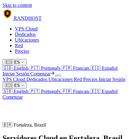
Skip to content
R
RANDHOST
VPS Cloud
Dedicados
Ubicaciones
Red
Precios
🇪🇸
ES
🇬🇧
English
🇵🇹
Português
🇫🇷
Français
🇪🇸
Español
Iniciar Sesión
Comenzar
VPS Cloud
Dedicados
Ubicaciones
Red
Precios
Iniciar Sesión
🇪🇸
ES
🇬🇧
English
🇵🇹
Português
🇫🇷
Français
🇪🇸
Español
Comenzar
🇧🇷 Fortaleza, Brazil
Servidores Cloud en
Fortaleza, Brasil