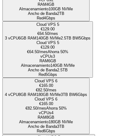
RAM
4GB
Almacenamiento
100
GB NVMe
Ancho de Banda
2TB
Red
4Gbps
Cloud VPS 5
€129.00
€64.50
/mes
3
vCPU
6GB
RAM
140
GB NVMe
2.5TB
BW
5Gbps
Cloud VPS 5
€129.00
€64.50
/mes
Ahorra 50%
vCPUs
3
RAM
6GB
Almacenamiento
140
GB NVMe
Ancho de Banda
2.5TB
Red
5Gbps
Cloud VPS 6
€165.00
€82.50
/mes
4
vCPU
8GB
RAM
180
GB NVMe
3TB
BW
6Gbps
Cloud VPS 6
€165.00
€82.50
/mes
Ahorra 50%
vCPUs
4
RAM
8GB
Almacenamiento
180
GB NVMe
Ancho de Banda
3TB
Red
6Gbps