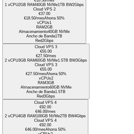
€18.50
/mes
1
vCPU
2GB
RAM
40
GB NVMe
1TB
BW
2Gbps
Cloud VPS 2
€37.00
€18.50
/mes
Ahorra 50%
vCPUs
1
RAM
2GB
Almacenamiento
40
GB NVMe
Ancho de Banda
1TB
Red
2Gbps
Cloud VPS 3
€55.00
€27.50
/mes
2
vCPU
3GB
RAM
60
GB NVMe
1.5TB
BW
3Gbps
Cloud VPS 3
€55.00
€27.50
/mes
Ahorra 50%
vCPUs
2
RAM
3GB
Almacenamiento
60
GB NVMe
Ancho de Banda
1.5TB
Red
3Gbps
Cloud VPS 4
€92.00
€46.00
/mes
2
vCPU
4GB
RAM
100
GB NVMe
2TB
BW
4Gbps
Cloud VPS 4
€92.00
€46.00
/mes
Ahorra 50%
vCPUs
2