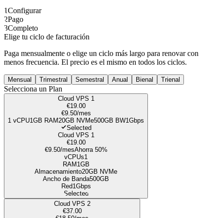
1
Configurar
2
Pago
3
Completo
Elige tu ciclo de facturación
Paga mensualmente o elige un ciclo más largo para renovar con
menos frecuencia. El precio es el mismo en todos los ciclos.
Mensual
Trimestral
Semestral
Anual
Bienal
Trienal
Selecciona un Plan
Cloud VPS 1
€19.00
€9.50
/mes
1
vCPU
1GB
RAM
20
GB NVMe
500GB
BW
1Gbps
Selected
Cloud VPS 1
€19.00
€9.50
/mes
Ahorra 50%
vCPUs
1
RAM
1GB
Almacenamiento
20
GB NVMe
Ancho de Banda
500GB
Red
1Gbps
Selected
Cloud VPS 2
€37.00