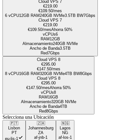
Cloud VPS 7
€219.00
€109.50
/mes
6
vCPU
12GB
RAM
240
GB NVMe
3.5TB
BW
7Gbps
Cloud VPS 7
€219.00
€109.50
/mes
Ahorra 50%
vCPUs
6
RAM
12GB
Almacenamiento
240
GB NVMe
Ancho de Banda
3.5TB
Red
7Gbps
Cloud VPS 8
€295.00
€147.50
/mes
8
vCPU
16GB
RAM
320
GB NVMe
4TB
BW
8Gbps
Cloud VPS 8
€295.00
€147.50
/mes
Ahorra 50%
vCPUs
8
RAM
16GB
Almacenamiento
320
GB NVMe
Ancho de Banda
4TB
Red
8Gbps
Selecciona una Ubicación
🇵🇹
🇿🇦
🇳🇬
Lisbon
Johannesburg
Lagos
PT
ZA
NG
af-jnb-1
af-los-1
eu-lis-1