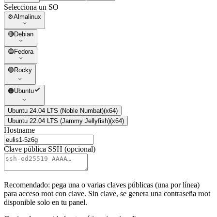
Selecciona un SO
⚙️
Almalinux
🔴
Debian
🔵
Fedora
🟢
Rocky
🟠
Ubuntu
Ubuntu 24.04 LTS (Noble Numbat)
(
x64
)
Ubuntu 22.04 LTS (Jammy Jellyfish)
(
x64
)
Hostname
Clave pública SSH (opcional)
Recomendado: pega una o varias claves públicas (una por línea)
para acceso root con clave. Sin clave, se genera una contraseña root
disponible solo en tu panel.