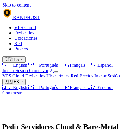
Skip to content
R
RANDHOST
VPS Cloud
Dedicados
Ubicaciones
Red
Precios
🇪🇸
ES
🇬🇧
English
🇵🇹
Português
🇫🇷
Français
🇪🇸
Español
Iniciar Sesión
Comenzar
VPS Cloud
Dedicados
Ubicaciones
Red
Precios
Iniciar Sesión
🇪🇸
ES
🇬🇧
English
🇵🇹
Português
🇫🇷
Français
🇪🇸
Español
Comenzar
Pedir Servidores Cloud & Bare-Metal