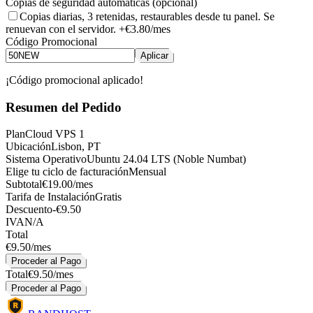
Copias de seguridad automáticas (opcional)
Copias diarias, 3 retenidas, restaurables desde tu panel. Se
renuevan con el servidor.
+
€3.80
/mes
Código Promocional
Aplicar
¡Código promocional aplicado!
Resumen del Pedido
Plan
Cloud VPS 1
Ubicación
Lisbon, PT
Sistema Operativo
Ubuntu 24.04 LTS (Noble Numbat)
Elige tu ciclo de facturación
Mensual
Subtotal
€19.00/mes
Tarifa de Instalación
Gratis
Descuento
-
€9.50
IVA
N/A
Total
€9.50
/mes
Proceder al Pago
Total
€9.50/mes
Proceder al Pago
R