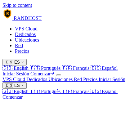
Skip to content
R
RANDHOST
VPS Cloud
Dedicados
Ubicaciones
Red
Precios
🇪🇸
ES
🇬🇧
English
🇵🇹
Português
🇫🇷
Français
🇪🇸
Español
Iniciar Sesión
Comenzar
VPS Cloud
Dedicados
Ubicaciones
Red
Precios
Iniciar Sesión
🇪🇸
ES
🇬🇧
English
🇵🇹
Português
🇫🇷
Français
🇪🇸
Español
Comenzar