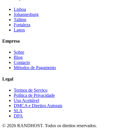
Lisboa
Johannesburg
Tallinn
Fortaleza
Lagos
Empresa
Sobre
Blog
Contacto
Métodos de Pagamento
Legal
Termos de Serviço
Política de Privacidade
Uso Aceitável
DMCA e Direitos Autorais
SLA
DPA
© 2026 RANDHOST. Todos os direitos reservados.