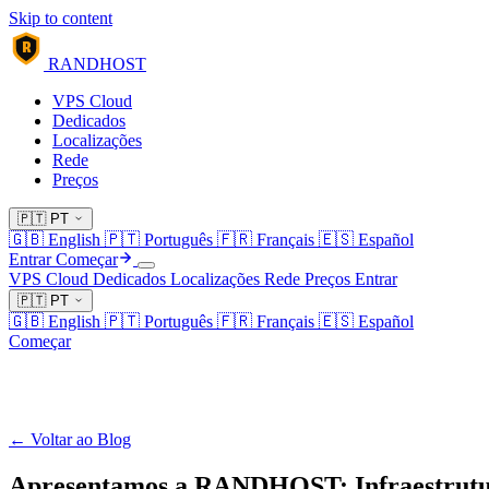
Skip to content
R
RANDHOST
VPS Cloud
Dedicados
Localizações
Rede
Preços
🇵🇹
PT
🇬🇧
English
🇵🇹
Português
🇫🇷
Français
🇪🇸
Español
Entrar
Começar
VPS Cloud
Dedicados
Localizações
Rede
Preços
Entrar
🇵🇹
PT
🇬🇧
English
🇵🇹
Português
🇫🇷
Français
🇪🇸
Español
Começar
← Voltar ao Blog
Apresentamos a RANDHOST: Infraestrutu