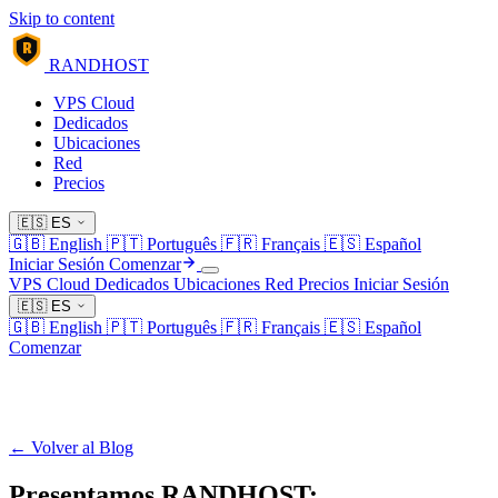
Skip to content
R
RANDHOST
VPS Cloud
Dedicados
Ubicaciones
Red
Precios
🇪🇸
ES
🇬🇧
English
🇵🇹
Português
🇫🇷
Français
🇪🇸
Español
Iniciar Sesión
Comenzar
VPS Cloud
Dedicados
Ubicaciones
Red
Precios
Iniciar Sesión
🇪🇸
ES
🇬🇧
English
🇵🇹
Português
🇫🇷
Français
🇪🇸
Español
Comenzar
← Volver al Blog
Presentamos RANDHOST: